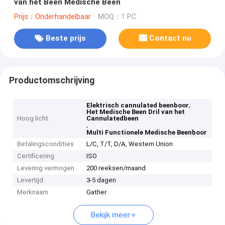
van het Been Medische Been
Prijs：Onderhandelbaar
MOQ：1 PC
Beste prijs
Contact nu
Productomschrijving
,
Elektrisch cannulated beenboor
Het Medische Been Dril van het
Hoog licht
Cannulatedbeen
,
Multi Functionele Medische Beenboor
Betalingscondities
L/C, T/T, D/A, Western Union
Certificering
ISO
Levering vermogen
200 reeksen/maand
Levertijd
3-5 dagen
Merknaam
Gather
Bekijk meer