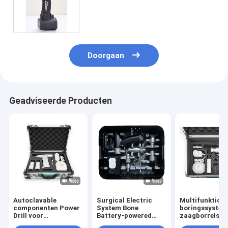
Medische Been
Doorgaan
Geadviseerde Producten
Autoclavable
Surgical Electric
Multifunktione
componenten Power
System Bone
boringssystee
Drill voor
Battery-powered
zaagborrels
orthopedische
Bone Power Tool
Chirurgische 