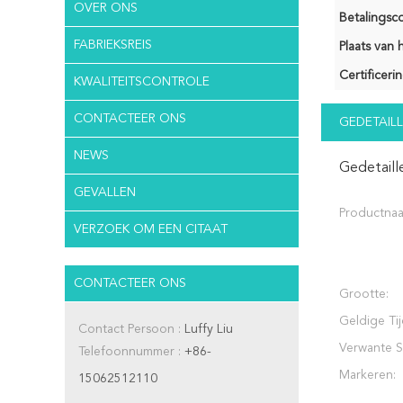
OVER ONS
Betalingsco
FABRIEKSREIS
Plaats van 
Certificerin
KWALITEITSCONTROLE
CONTACTEER ONS
GEDETAILL
NEWS
Gedetaill
GEVALLEN
Productna
VERZOEK OM EEN CITAAT
CONTACTEER ONS
Grootte:
Geldige Tij
Contact Persoon :
Luffy Liu
Verwante S
Telefoonnummer :
+86-
Markeren:
15062512110