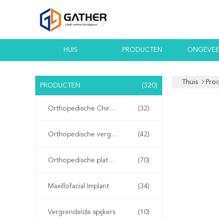
HUIS
PRODUCTEN
ONGEVEE
Thuis
Pro
PRODUCTEN
(320)
Orthopedische Chirurgische Instrumenten
(32)
Orthopedische vergrendelingsplaten
(42)
Orthopedische platen en schroeven
(70)
Maxillofacial Implant
(34)
Vergrendelde spijkers
(10)