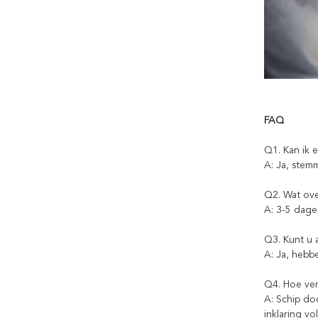
FAQ
Q1. Kan ik 
A: Ja, stem
Q2. Wat ove
A: 3-5 dage
Q3. Kunt u
A: Ja, hebb
Q4. Hoe ve
A: Schip do
inklaring vo