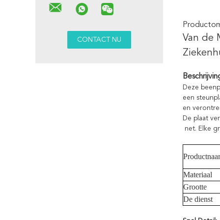
Productoms
Van de 
Ziekenh
Beschrijvin
Deze beenpl
een steunpl
en verontrei
De plaat ver
net. Elke g
Productna
Materiaal
Grootte
De dienst