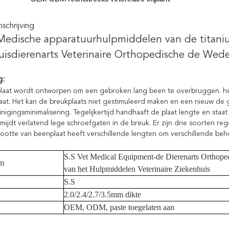
chrijving
Medische apparatuurhulpmiddelen van de titaniu
uisdierenarts Veterinaire Orthopedische de We
g:
aat wordt ontworpen om een gebroken lang been te overbruggen. het 
aat. Het kan de breukplaats niet gestimuleerd maken en een nieuw de
nigingsminimalisering. Tegelijkertijd handhaaft de plaat lengte en staa
mijdt verlatend lege schroefgaten in de breuk. Er zijn drie soorten rege
rootte van beenplaat heeft verschillende lengten om verschillende beh
S.S Vet Medical Equipment-de Dierenarts Orthoped
am
van het Hulpmiddelen Veterinaire Ziekenhuis
S.S
2.0/2.4/2.7/3.5mm dikte
OEM, ODM, paste toegelaten aan