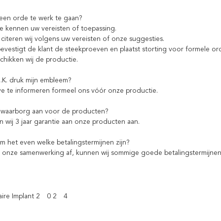
een orde te werk te gaan?
te kennen uw vereisten of toepassing.
citeren wij volgens uw vereisten of onze suggesties.
evestigt de klant de steekproeven en plaatst storting voor formele or
chikken wij de productie.
O.K. druk mijn embleem?
eve te informeren formeel ons vóór onze productie.
 waarborg aan voor de producten?
n wij 3 jaar garantie aan onze producten aan.
om het even welke betalingstermijnen zijn?
 onze samenwerking af, kunnen wij sommige goede betalingstermijne
aire Implant 2
0 2
4