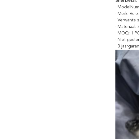
Snel Detail:
· ModelNum
· Merk: Ver
· Verwante 
· Materiaal: 
· MOQ: 1 P
· Niet geste
· 3 jaargaran