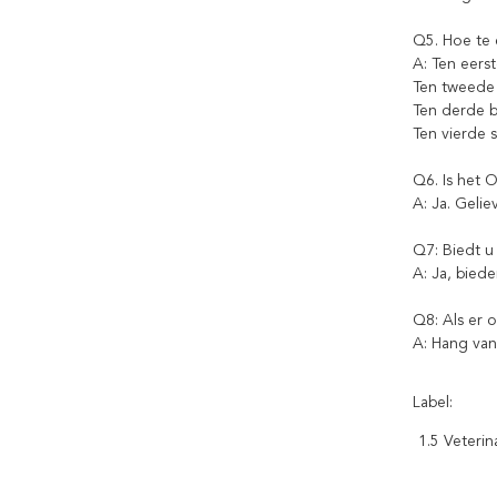
Q5. Hoe te 
A: Ten eers
Ten tweede 
Ten derde b
Ten vierde s
Q6. Is het 
A: Ja. Geli
Q7: Biedt u
A: Ja, biede
Q8: Als er 
A: Hang van
Label:
1.5 Veterin