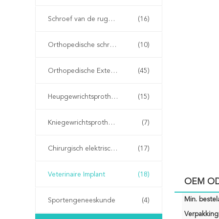
Schroef van de ruggengraat
(16)
Orthopedische schroeven met een kan
(10)
Orthopedische Externe Fixator
(45)
Heupgewrichtsprothese
(15)
Kniegewrichtsprothese
(7)
Chirurgisch elektrisch gereedschap
(17)
Veterinaire Implant
(18)
OEM ODM
Min. bestela
Sportengeneeskunde
(4)
Verpakking 