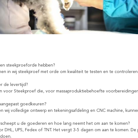
een steekproeforde hebben?
men in wij steekproef met orde om kwaliteit te testen en te controler
r de levertijd?
n voor Steekproef die, voor massaproduktiebehoefte voorbereidinge
 aangepast goedkeuren?
en wij volledige ontwerp en tekeningsafdeling en CNC machine, kunnen
rscheept u de goederen en hoe lang neemt het om aan te komen?
or DHL, UPS, Fedex of TNT. Het vergt 3-5 dagen om aan te komen. De 
ldoen.