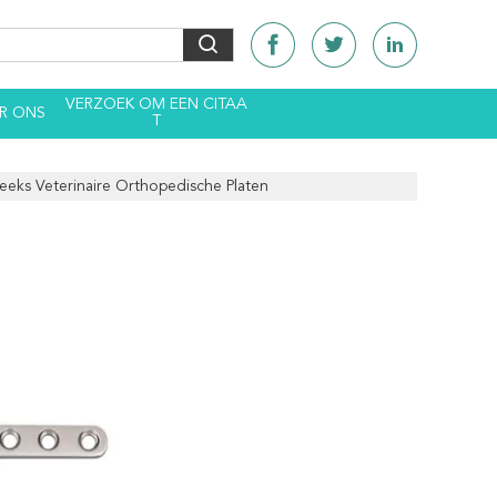
VERZOEK OM EEN CITAA
R ONS
T
eeks Veterinaire Orthopedische Platen