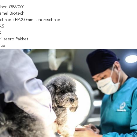
ber: GBV001
zamel Biotech
schroef: HA2.0mm schorsschroef
S.S
C
riliseerd Pakket
tie