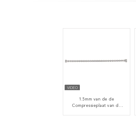
1.5mm van de de
Orthopedische
Compressieplaat van de
zelfvergrendelbare
gerichte reductie-forceps
Titaniumdierenarts de
Orthopedie Veterinaire
Implant