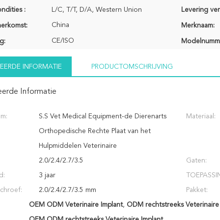
ndities :
L/C, T/T, D/A, Western Union
Levering ve
China
herkomst:
Merknaam:
CE/ISO
g:
Modelnumm
EERDE INFORMATIE
PRODUCTOMSCHRIJVING
eerde Informatie
am:
S.S Vet Medical Equipment-de Dierenarts
Materiaal:
Orthopedische Rechte Plaat van het
Hulpmiddelen Veterinaire
2.0/2.4/2.7/3.5
Gaten:
d:
3 jaar
TOEPASSI
chroef:
2.0/2.4/2.7/3.5 mm
Pakket:
OEM ODM Veterinaire Implant
,
ODM rechtstreeks Veterinaire
OEM ODM rechtstreeks Veterinaire Implant