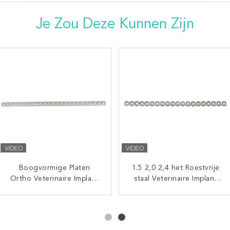
Je Zou Deze Kunnen Zijn
Veterinaire orthopedische
Boogvormige Platen
1.5 2,0 2,4 het Roestvrije
Veterinaire
Ortho Veterinaire Implant
1.5 mm 19.2 Acetabulaire
Orthopedische Implants
staal Veterinaire Implant
platen Medische
1.5T 18 Gaten
van de Cuttableplaat voor
van de
Wederopbouwplaat 317L
de
Huisdierenziekenhuizen