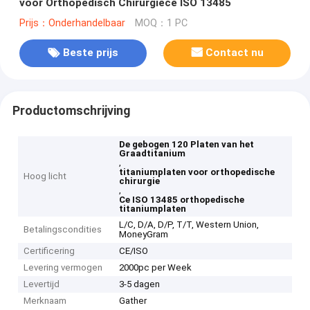
voor Orthopedisch Chirurgiece ISO 13485
Prijs：Onderhandelbaar
MOQ：1 PC
Beste prijs
Contact nu
Productomschrijving
De gebogen 120 Platen van het
Graadtitanium
,
titaniumplaten voor orthopedische
Hoog licht
chirurgie
,
Ce ISO 13485 orthopedische
titaniumplaten
L/C, D/A, D/P, T/T, Western Union,
Betalingscondities
MoneyGram
Certificering
CE/ISO
Levering vermogen
2000pc per Week
Levertijd
3-5 dagen
Merknaam
Gather