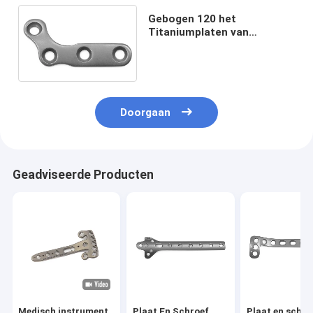
Gebogen 120 het
Titaniumplaten van
Graadphalange voor
Orthopedisch Chirurgiece
ISO 13485
Doorgaan
Geadviseerde Producten
Medisch instrument
Plaat En Schroef
Plaat en schro