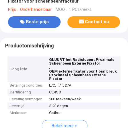
Fixator voor scheenbeenfractuur
Prijs：Onderhandelbaar
MOQ：1 PCs/reeks
Beste prijs
Contact nu
Productomschrijving
GLUURT het Radiolucent Proximale
Scheenbeen Externe Fixator
,
Hoog licht
,
OEM externe fixator voor tibial breuk
Proximaal Scheenbeen Externe
Fixator
Betalingscondities
L/C, T/T, D/A
Certificering
CE/ISO
Levering vermogen
200 reeksen/week
Levertijd
3-20 dagen
Merknaam
Gather
Bekijk meer