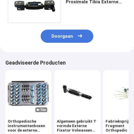
Proximale Tibia Externe
Fixator voor
scheenbeenfractuur
Doorgaan
Geadviseerde Producten
Orthopedische
Algemeen gebruikt T
Fabrieksprijs 
instrumentenboxen
vormde Externe
Fragment
voor de externe
Fixator Volwassen
Orthopedic Or