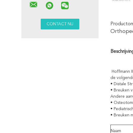
Productoms
Orthoped
Beschrijvin
Hoffmann II
de volgende
• Distale St
• Breuken v
Andere aanw
• Osteotom
• Pediatris
• Breuken 
Naam