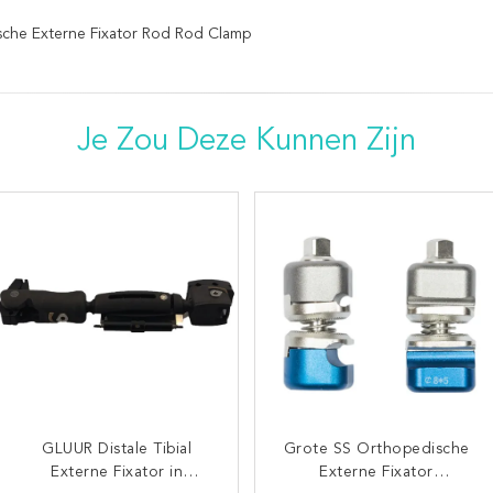
che Externe Fixator Rod Rod Clamp
Je Zou Deze Kunnen Zijn
SS Blauwe Ortho Externe
GLUUR Distale Tibial
Grote SS Orthopedische
Lagere Lidmaten
Fixator Dwarsklemklasse I
Externe Fixator in
Orthopedische Externe
Externe Fixator