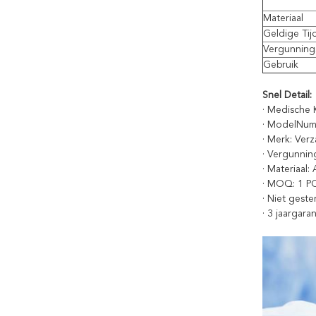
Materiaal
Geldige Tij
Vergunning
Gebruik
Snel Detail:
· Medische Kl
· ModelNum
· Merk: Ver
· Vergunnin
· Materiaal:
· MOQ: 1 P
· Niet geste
· 3 jaargaran