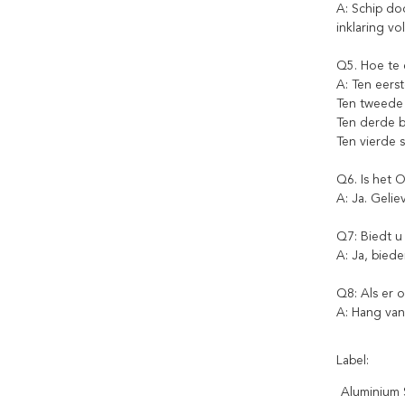
A: Schip do
inklaring vo
Q5. Hoe te 
A: Ten eers
Ten tweede 
Ten derde b
Ten vierde s
Q6. Is het 
A: Ja. Geli
Q7: Biedt u
A: Ja, biede
Q8: Als er 
A: Hang van
Label:
Aluminium 