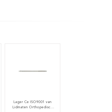
Lager Ce ISO9001 van
Verzamel Hoffmann 2
Lidmaten Orthopedisch
Externe