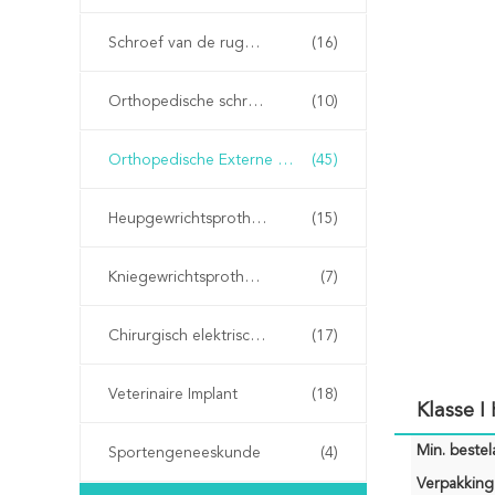
Schroef van de ruggengraat
(16)
Orthopedische schroeven met een kan
(10)
Orthopedische Externe Fixator
(45)
Heupgewrichtsprothese
(15)
Kniegewrichtsprothese
(7)
Chirurgisch elektrisch gereedschap
(17)
Veterinaire Implant
(18)
Klasse I
Min. bestela
Sportengeneeskunde
(4)
Verpakking 