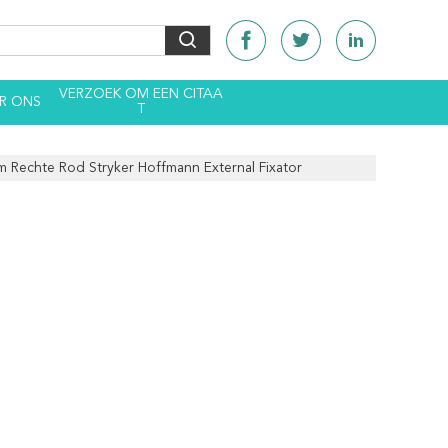
VERZOEK OM EEN CITAA
R ONS
T
ium Rechte Rod Stryker Hoffmann External Fixator