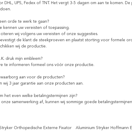
or DHL, UPS, Fedex of TNT. Het vergt 3-5 dagen om aan te komen. De 
ldoen.
een orde te werk te gaan?
te kennen uw vereisten of toepassing.
citeren wij volgens uw vereisten of onze suggesties.
evestigt de klant de steekproeven en plaatst storting voor formele or
chikken wij de productie.
O.K. druk mijn embleem?
eve te informeren formeel ons vóór onze productie.
 waarborg aan voor de producten?
n wij 3 jaar garantie aan onze producten aan.
om het even welke betalingstermijnen zijn?
 onze samenwerking af, kunnen wij sommige goede betalingstermijne
Stryker Orthopedische Externe Fixator
Aluminium Stryker Hoffmann E