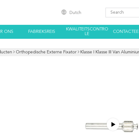
Dutch
KWALITEITSCONTRO
R ONS
FABRIEKSREIS
CONTACTEE
LE
ducten
Orthopedische Externe Fixator
Klasse I Klasse III Van Alumin