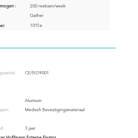
rmogen :
200 reeksen/week
Gather
1015a
er:
saantal:
CE/ISO9001
Alumium
ppen:
Medisch Bevestigingsmateriaal
d:
3 jaar
ker Hoffmann Externe Fixator
,