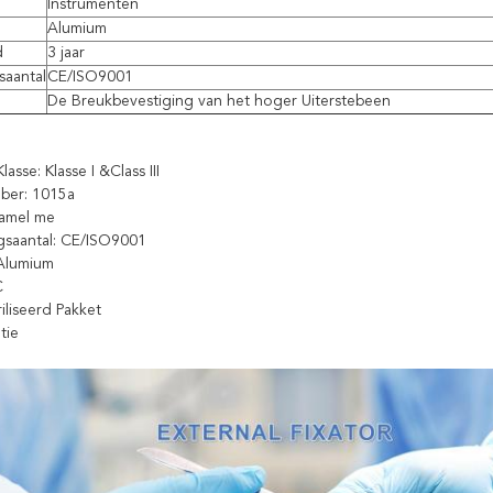
Instrumenten
Alumium
d
3 jaar
saantal
CE/ISO9001
De Breukbevestiging van het hoger Uiterstebeen
asse: Klasse I &Class III
ber: 1015a
zamel me
gsaantal: CE/ISO9001
 Alumium
C
riliseerd Pakket
tie