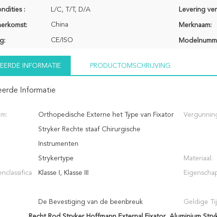
ndities :
L/C, T/T, D/A
Levering ve
China
herkomst:
Merknaam:
CE/ISO
g:
Modelnumm
EERDE INFORMATIE
PRODUCTOMSCHRIJVING
eerde Informatie
am:
Orthopedische Externe het Type van Fixator
Vergunning
Stryker Rechte staaf Chirurgische
Instrumenten
Strykertype
Materiaal:
nclassifica
Klasse I, Klasse III
Eigenscha
De Bevestiging van de beenbreuk
Geldige Tij
Recht Rod Stryker Hoffmann External Fixator
,
Aluminium Stry