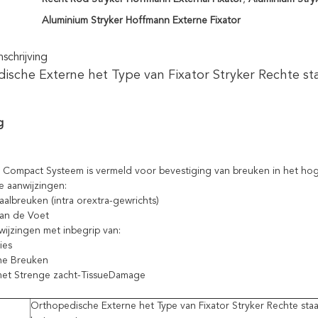
Aluminium Stryker Hoffmann Externe Fixator
chrijving
ische Externe het Type van Fixator Stryker Rechte st
g
 Compact Systeem is vermeld voor bevestiging van breuken in het hoger
 aanwijzingen:
raalbreuken (intra orextra-gewrichts)
an de Voet
ijzingen met inbegrip van:
ies
che Breuken
met Strenge zacht-TissueDamage
Orthopedische Externe het Type van Fixator Stryker Rechte staa