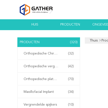
HUIS
PRODUCTEN
ONGEVEE
Thuis
Pro
PRODUCTEN
(320)
Orthopedische Chirurgische Instrumenten
(32)
Orthopedische vergrendelingsplaten
(42)
Orthopedische platen en schroeven
(70)
Maxillofacial Implant
(34)
Vergrendelde spijkers
(10)