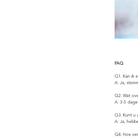
FAQ
Q1. Kan ik 
A: Ja, stem
Q2. Wat ove
A: 3-5 dage
Q3. Kunt u
A: Ja, hebb
Q4. Hoe ve