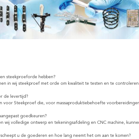
een steekproeforde hebben?
men in wij steekproef met orde om kwaliteit te testen en te controler
r de levertijd?
n voor Steekproef die, voor massaproduktiebehoefte voorbereidinge
 aangepast goedkeuren?
en wij volledige ontwerp en tekeningsafdeling en CNC machine, kunnen
rscheept u de goederen en hoe lang neemt het om aan te komen?