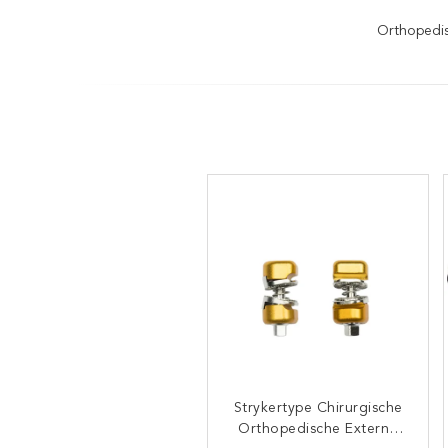
Orthopedis
Strykertype Chirurgische
Hoffmann Ii
Orthopedische Externe
Orthopedische Externe