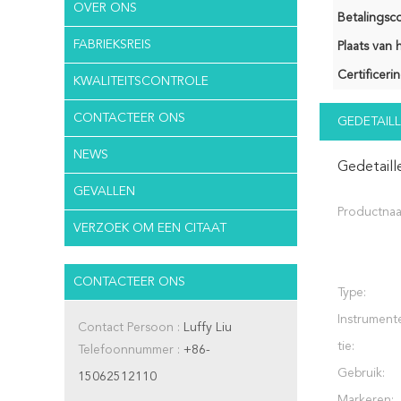
OVER ONS
Betalingsco
FABRIEKSREIS
Plaats van 
Certificerin
KWALITEITSCONTROLE
CONTACTEER ONS
GEDETAILL
NEWS
Gedetaill
GEVALLEN
Productna
VERZOEK OM EEN CITAAT
CONTACTEER ONS
Type:
Instrumente
Contact Persoon :
Luffy Liu
tie:
Telefoonnummer :
+86-
Gebruik:
15062512110
Markeren: