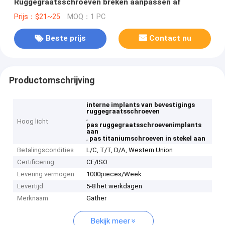
Ruggegraatsschroeven breken aanpassen af
Prijs：$21~25
MOQ：1 PC
Beste prijs
Contact nu
Productomschrijving
interne implants van bevestigings
ruggegraatsschroeven
,
Hoog licht
pas ruggegraatsschroevenimplants
aan
,
pas titaniumschroeven in stekel aan
Betalingscondities
L/C, T/T, D/A, Western Union
Certificering
CE/ISO
Levering vermogen
1000pieces/Week
Levertijd
5-8 het werkdagen
Merknaam
Gather
Bekijk meer