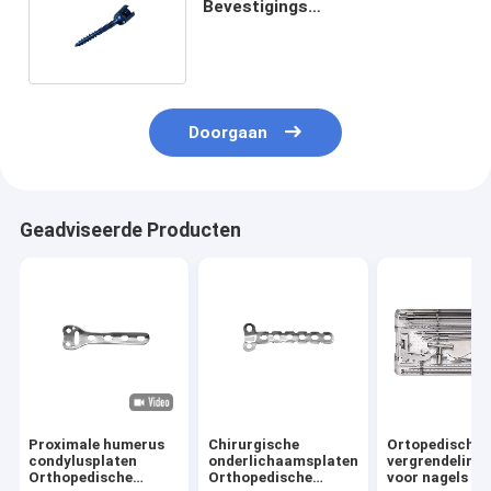
Bevestigings
Ruggegraatsschroeven breken
aanpassen af
Doorgaan
Geadviseerde Producten
Proximale humerus
Chirurgische
Ortopedisch
condylusplaten
onderlichaamsplaten
vergrendeling
Orthopedische
Orthopedische
voor nagels va