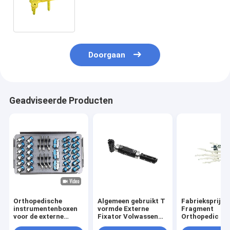
biocompatibility Orthopedische
Sluiten Medische Instrument
Doorgaan
Geadviseerde Producten
Orthopedische
Algemeen gebruikt T
Fabrieksprijs 
instrumentenboxen
vormde Externe
Fragment
voor de externe
Fixator Volwassen
Orthopedic Or
bevestiging van
Medische
External Fixat