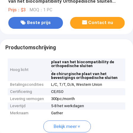
van het biocompatibility Orthopedische Sluiten
Medische Instrument
Prijs：$3
MOQ：1 PC
Beste prijs
Contact nu
Productomschrijving
plaat van het biocompatibility de
orthopedische sluiten
Hoog licht
,
de chirurgische plaat van het
bevestigings orthopedische sluiten
Betalingscondities
L/C, T/T, D/A, Western Union
Certificering
CE/ISO
Levering vermogen
300pc/month
Levertijd
5-8 het werkdagen
Merknaam
Gather
Bekijk meer