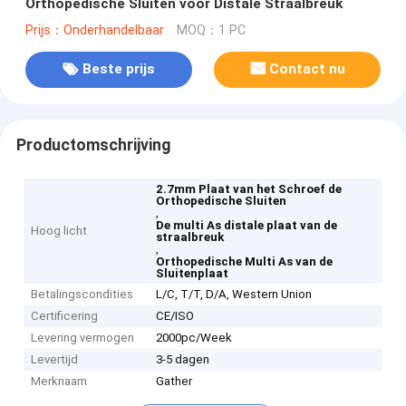
Orthopedische Sluiten voor Distale Straalbreuk
Prijs：Onderhandelbaar
MOQ：1 PC
Beste prijs
Contact nu
Productomschrijving
2.7mm Plaat van het Schroef de
Orthopedische Sluiten
,
De multi As distale plaat van de
Hoog licht
straalbreuk
,
Orthopedische Multi As van de
Sluitenplaat
Betalingscondities
L/C, T/T, D/A, Western Union
Certificering
CE/ISO
Levering vermogen
2000pc/Week
Levertijd
3-5 dagen
Merknaam
Gather