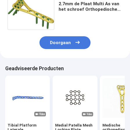
2.7mm de Plaat Multi As van
het schroef Orthopedische
Sluiten voor Distale
Straalbreuk
Doorgaan
Geadviseerde Producten
Tibial Platform
Medial Patella Mesh
Medische
Laterale
Locking Plate
orthopedische