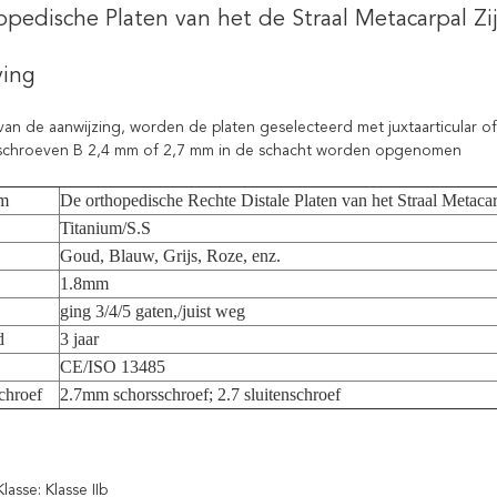
pedische Platen van het de Straal Metacarpal Zij
ving
van de aanwijzing, worden de platen geselecteerd met juxtaarticular of e
schroeven B 2,4 mm of 2,7 mm in de schacht worden opgenomen
am
De orthopedische Rechte Distale Platen van het Straal Metacar
Titanium/S.S
Goud, Blauw, Grijs, Roze, enz.
1.8mm
ging 3/4/5 gaten,/juist weg
d
3 jaar
CE/ISO 13485
chroef
2.7mm schorsschroef; 2.7 sluitenschroef
lasse: Klasse IIb