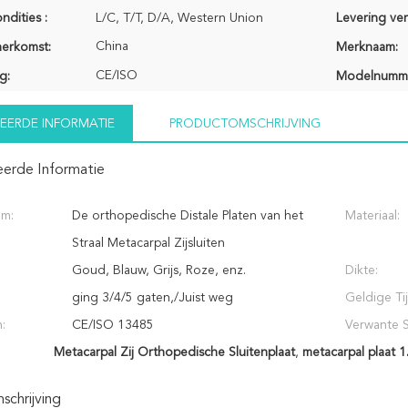
ndities :
L/C, T/T, D/A, Western Union
Levering ve
China
herkomst:
Merknaam:
CE/ISO
g:
Modelnumm
EERDE INFORMATIE
PRODUCTOMSCHRIJVING
eerde Informatie
am:
De orthopedische Distale Platen van het
Materiaal:
Straal Metacarpal Zijsluiten
Goud, Blauw, Grijs, Roze, enz.
Dikte:
ging 3/4/5 gaten,/Juist weg
Geldige Tij
n:
CE/ISO 13485
Verwante S
Metacarpal Zij Orthopedische Sluitenplaat
,
metacarpal plaat 
chrijving