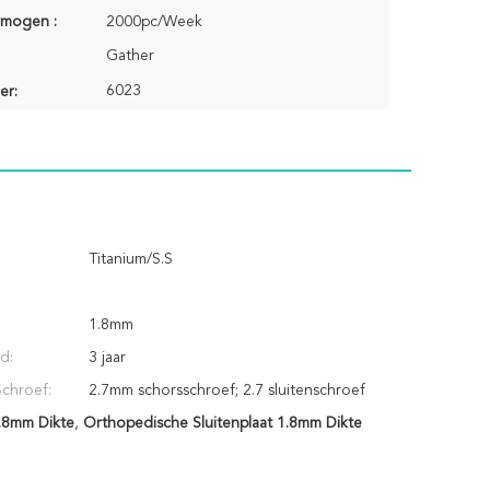
rmogen :
2000pc/Week
Gather
6023
er:
Titanium/S.S
1.8mm
d:
3 jaar
chroef:
2.7mm schorsschroef; 2.7 sluitenschroef
1.8mm Dikte
,
Orthopedische Sluitenplaat 1.8mm Dikte