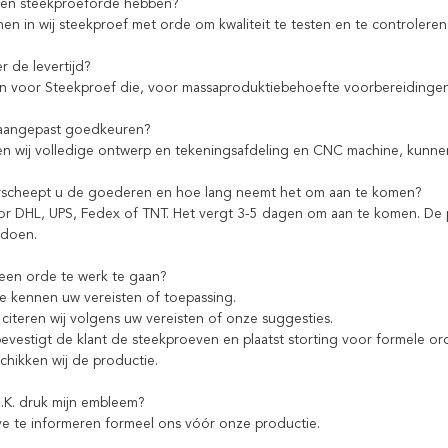
een steekproeforde hebben?
men in wij steekproef met orde om kwaliteit te testen en te controler
r de levertijd?
n voor Steekproef die, voor massaproduktiebehoefte voorbereidingen
 aangepast goedkeuren?
en wij volledige ontwerp en tekeningsafdeling en CNC machine, kunnen
rscheept u de goederen en hoe lang neemt het om aan te komen?
or DHL, UPS, Fedex of TNT. Het vergt 3-5 dagen om aan te komen. De 
ldoen.
een orde te werk te gaan?
te kennen uw vereisten of toepassing.
citeren wij volgens uw vereisten of onze suggesties.
evestigt de klant de steekproeven en plaatst storting voor formele or
chikken wij de productie.
O.K. druk mijn embleem?
eve te informeren formeel ons vóór onze productie.