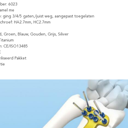
ber: 6023
zamel me
ie: ging 3/4/5 gaten,/juist weg, aangepast toegelaten
 schroef: HA2.7mm, HC2.7mm
d, Groen, Blauw, Gouden, Grijs, Siliver
 Titanium
ten: CE/ISO13485
C
riliseerd Pakket
tie