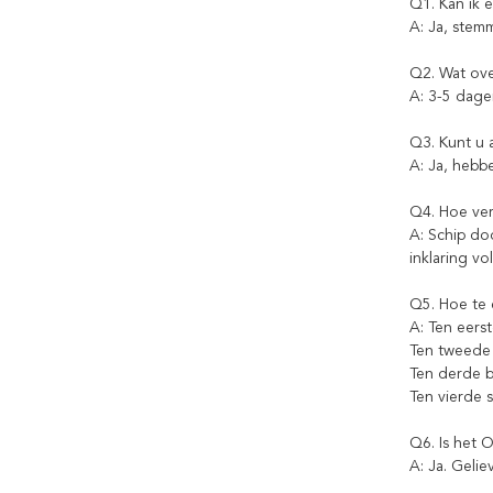
Q1. Kan ik 
A: Ja, stem
Q2. Wat ove
A: 3-5 dage
Q3. Kunt u
A: Ja, hebb
Q4. Hoe ve
A: Schip do
inklaring vo
Q5. Hoe te 
A: Ten eers
Ten tweede 
Ten derde b
Ten vierde s
Q6. Is het 
A: Ja. Geli