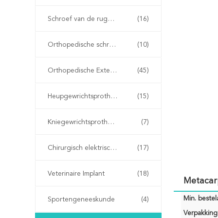
Schroef van de ruggengraat
(16)
Orthopedische schroeven met een kan
(10)
Orthopedische Externe Fixator
(45)
Heupgewrichtsprothese
(15)
Kniegewrichtsprothese
(7)
Chirurgisch elektrisch gereedschap
(17)
Veterinaire Implant
(18)
Metacarp
Min. bestela
Sportengeneeskunde
(4)
Verpakking 