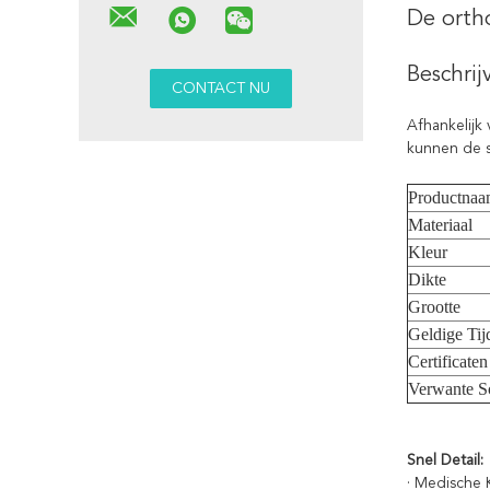
De ortho
Beschrij
Afhankelijk 
kunnen de 
Productna
Materiaal
Kleur
Dikte
Grootte
Geldige Tij
Certificaten
Verwante S
Snel Detail:
· Medische K