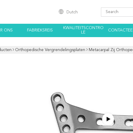
Dutch
KWALITEITSCONTRO
R ONS
FABRIEKSREIS
CONTACTEE
LE
ducten
Orthopedische Vergrendelingsplaten
Metacarpal Zij Orthope