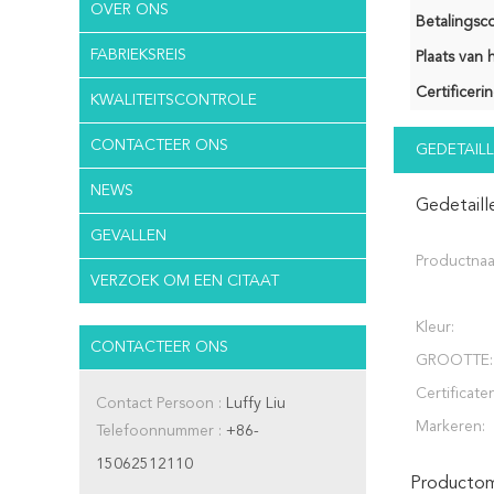
OVER ONS
Betalingsco
FABRIEKSREIS
Plaats van 
Certificerin
KWALITEITSCONTROLE
CONTACTEER ONS
GEDETAILL
NEWS
Gedetaill
GEVALLEN
Productna
VERZOEK OM EEN CITAAT
Kleur:
CONTACTEER ONS
GROOTTE:
Certificate
Contact Persoon :
Luffy Liu
Markeren:
Telefoonnummer :
+86-
15062512110
Productoms