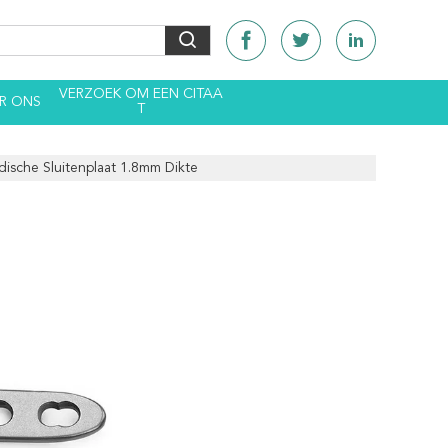
VERZOEK OM EEN CITAA
R ONS
T
dische Sluitenplaat 1.8mm Dikte