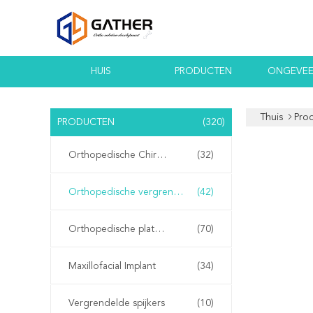
HUIS
PRODUCTEN
ONGEVEE
Thuis
Pro
PRODUCTEN
(320)
Orthopedische Chirurgische Instrumenten
(32)
Orthopedische vergrendelingsplaten
(42)
Orthopedische platen en schroeven
(70)
Maxillofacial Implant
(34)
Vergrendelde spijkers
(10)