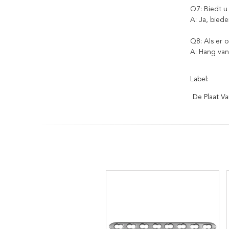
Q7: Biedt u
A: Ja, biede
Q8: Als er 
A: Hang van
Label:
De Plaat V