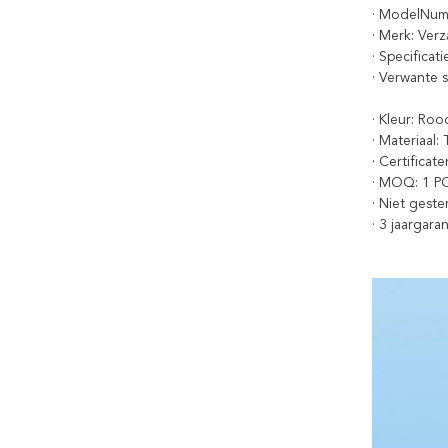
· ModelNum
· Merk: Ver
· Specificat
· Verwante
· Kleur: Roo
· Materiaal:
· Certifica
· MOQ: 1 P
· Niet geste
· 3 jaargaran